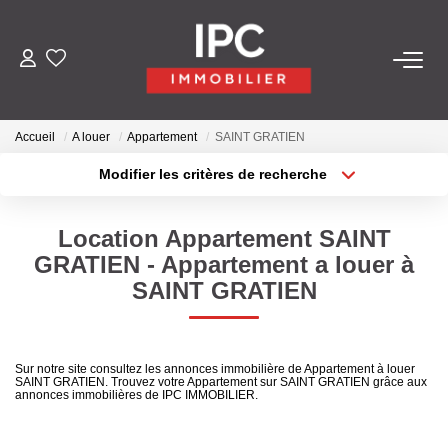
ACHETER
Accueil
A louer
Appartement
SAINT GRATIEN
VENDRE
Modifier les critères de recherche
Type de transaction
Localisation
Acheter
Localisation
LOUER
Location Appartement SAINT
Type de bien
Sélectionnez...
Surface min
GRATIEN - Appartement a louer à
GÉRER
SAINT GRATIEN
Plus de critères
Budget max
LES AGENCES
Créer une alerte
Sur notre site consultez les annonces immobilière de Appartement à louer
SAINT GRATIEN. Trouvez votre Appartement sur SAINT GRATIEN grâce aux
Qui Sommes-Nous
annonces immobilières de IPC IMMOBILIER.
Nos Équipes