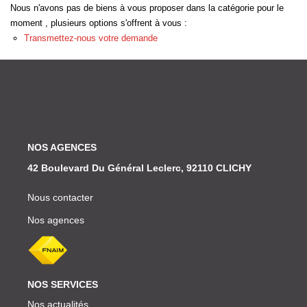
Nous Rejoindre
Nous n'avons pas de biens à vous proposer dans la catégorie pour le
moment , plusieurs options s'offrent à vous :
Nos Actualités
Transmettez-nous votre demande
ESPACE CLIENT
FNAIM
NOS AGENCES
42 Boulevard Du Général Leclerc, 92110 CLICHY
Nous contacter
Nos agences
NOS SERVICES
Nos actualités