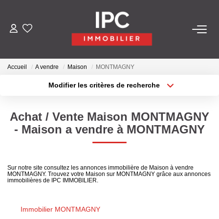
ACHETER
Accueil
A vendre
Maison
MONTMAGNY
VENDRE
Modifier les critères de recherche
Type de transaction
Localisation
Acheter
Localisation
LOUER
Achat / Vente Maison MONTMAGNY
Type de bien
Sélectionnez...
Surface min
- Maison a vendre à MONTMAGNY
GÉRER
Plus de critères
Budget max
LES AGENCES
Sur notre site consultez les annonces immobilière de Maison à vendre
MONTMAGNY. Trouvez votre Maison sur MONTMAGNY grâce aux annonces
Créer une alerte
immobilières de IPC IMMOBILIER.
Qui Sommes-Nous
Nos Équipes
Immobilier MONTMAGNY