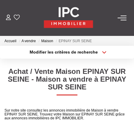
ACHETER
Accueil
A vendre
Maison
EPINAY SUR SEINE
VENDRE
Modifier les critères de recherche
Type de transaction
Localisation
Acheter
Localisation
LOUER
Achat / Vente Maison EPINAY SUR
Type de bien
Sélectionnez...
Surface min
SEINE - Maison a vendre à EPINAY
GÉRER
SUR SEINE
Plus de critères
Budget max
LES AGENCES
Créer une alerte
Sur notre site consultez les annonces immobilière de Maison à vendre
EPINAY SUR SEINE. Trouvez votre Maison sur EPINAY SUR SEINE grâce
Qui Sommes-Nous
aux annonces immobilières de IPC IMMOBILIER.
Nos Équipes