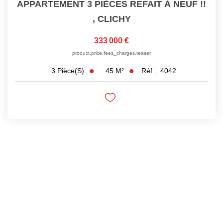
APPARTEMENT 3 PIÈCES REFAIT À NEUF !!
,
CLICHY
333 000 €
product.price.fees_charges.teaser
45
M²
Réf :
4042
3
Pièce(s)