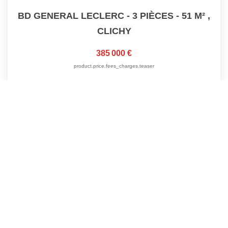
BD GENERAL LECLERC - 3 PIÈCES - 51 M²
,
CLICHY
385 000 €
product.price.fees_charges.teaser
51
M²
Réf :
3856
3
Pièce(s)