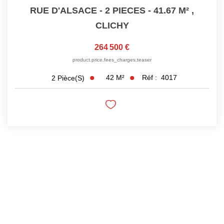
RUE D'ALSACE - 2 PIECES - 41.67 M²
,
CLICHY
264 500 €
product.price.fees_charges.teaser
42
M²
Réf :
4017
2
Pièce(s)