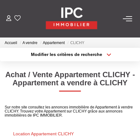
ACHETER
Accueil
A vendre
Appartement
CLICHY
VENDRE
Modifier les critères de recherche
Type de transaction
Localisation
Acheter
Localisation
LOUER
Achat / Vente Appartement CLICHY -
Type de bien
Sélectionnez...
Surface min
Appartement a vendre à CLICHY
GÉRER
Plus de critères
Budget max
LES AGENCES
Sur notre site consultez les annonces immobilière de Appartement à vendre
CLICHY. Trouvez votre Appartement sur CLICHY grâce aux annonces
Créer une alerte
immobilières de IPC IMMOBILIER.
Qui Sommes-Nous
Nos Équipes
Location Appartement CLICHY