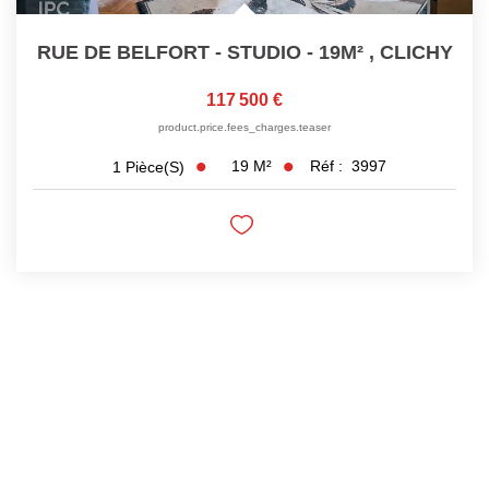
RUE DE BELFORT - STUDIO - 19M²
,
CLICHY
117 500 €
product.price.fees_charges.teaser
19
M²
Réf :
3997
1
Pièce(s)