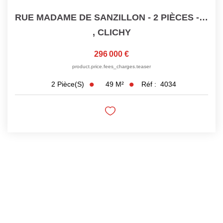
RUE MADAME DE SANZILLON - 2 PIÈCES - 48M²
,
CLICHY
296 000 €
product.price.fees_charges.teaser
49
M²
Réf :
4034
2
Pièce(s)