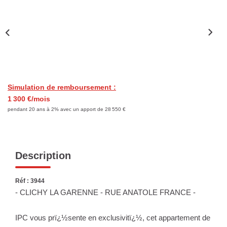
Nous Rejoindre
Nos Actualités
ESPACE CLIENT
FNAIM
Simulation de remboursement :
1 300 €/mois
pendant 20 ans à 2% avec un apport de 28 550 €
Description
Réf : 3944
- CLICHY LA GARENNE - RUE ANATOLE FRANCE -
IPC vous prï¿½sente en exclusivitï¿½, cet appartement de