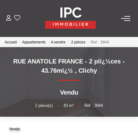
ACHETER
Accueil
Appartements
A vendre
2 pièces
Ref. : 3944
VENDRE
RUE ANATOLE FRANCE - 2 piï¿½ces -
LOUER
43.76mï¿½
,
Clichy
GÉRER
Vendu
LES AGENCES
2
pièce(s)
•
43
m²
•
Réf : 3944
Qui Sommes-Nous
Vendu
Nos Équipes