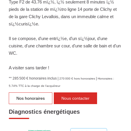
Type F2 de 43.76 mï¿½, ï¿½ seulement 8 minutes ï¿½
pieds de la station de mï¿½tro ligne 14 porte de Clichy et
de la gare Clichy Levallois, dans un immeuble calme et
sï¿½curisï¿½e.
Il se compose, d'une entrï¿½e, d'un sï¿½jour, d'une
cuisine, d'une chambre sur cour, d'une salle de bain et d'un
WC.
A visiter sans tarder !
** 285 500 €
honoraires inclus
|
|
270 000 €
hors honoraires
Honoraires :
5.74% TTC à la charge de l'acquéreur
Nos honoraires
Nous contacter
Diagnostics énergétiques