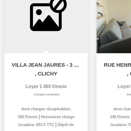
VILLA JEAN JAURES - 3 PIÈCES - 43.13M²
,
CLICHY
,
Loyer 1 460 €/mois
Loyer
charges comprises
cha
dont charges récupérables:
dont char
|
160 €/mois
Honoraires charge
140 €/mois
|
locataire: 653 € TTC
Dépôt de
locataire: 