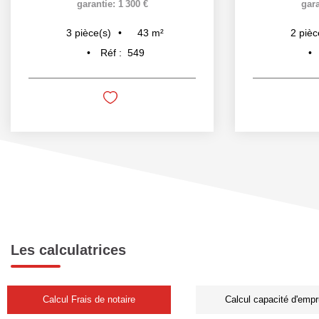
garantie: 1 300 €
gara
43
m²
3
pièce(s)
2
pièc
Réf :
549
Les calculatrices
Calcul Frais de notaire
Calcul capacité d'empr