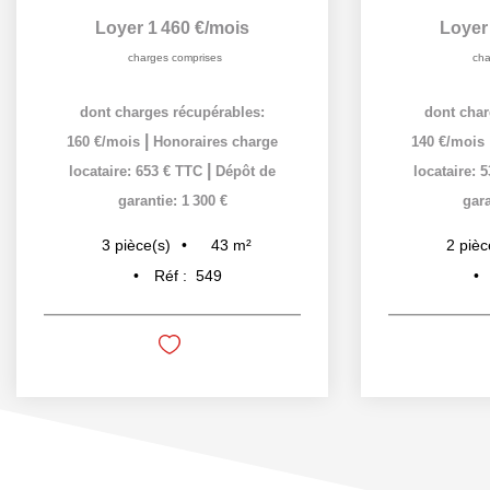
Loyer 1 460 €/mois
Loyer
charges comprises
cha
dont charges récupérables:
dont char
|
160 €/mois
Honoraires charge
140 €/mois
|
locataire: 653 € TTC
Dépôt de
locataire: 
garantie: 1 300 €
gara
43
m²
3
pièce(s)
2
pièc
Réf :
549