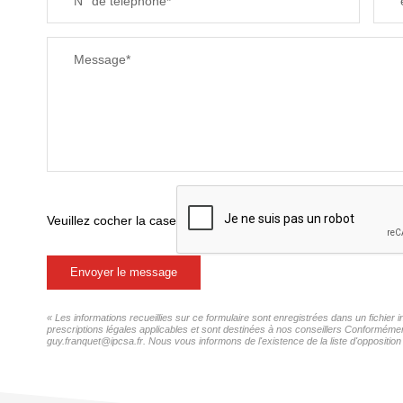
N° de téléphone*
RESTAURANTS ET CAFÉS
Message*
Veuillez cocher la case
Envoyer le message
« Les informations recueillies sur ce formulaire sont enregistrées dans un fichie
prescriptions légales applicables et sont destinées à nos conseillers Conformémen
guy.franquet@ipcsa.fr. Nous vous informons de l'existence de la liste d'opposition