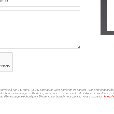
email*
COMMERCES
MÉDEC
r informatisé par IPC IMMOBILIER pour gérer votre demande de contact. Elles sont conservées p
t à la loi « informatique et libertés », vous pouvez exercer votre droit d'accès aux données
 au démarchage téléphonique « Bloctel », sur laquelle vous pouvez vous inscrire ici :
https://