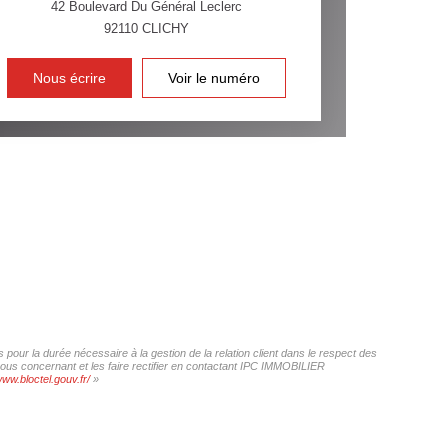
42 Boulevard Du Général Leclerc
92110
CLICHY
INS
Nous écrire
Voir le numéro
our la durée nécessaire à la gestion de la relation client dans le respect des
 vous concernant et les faire rectifier en contactant IPC IMMOBILIER
www.bloctel.gouv.fr/
»