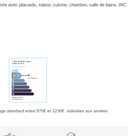
ée avec placards, séjour, cuisine, chambre, salle de bains, WC
age standard entre 870€ et 1230€. indexées aux années