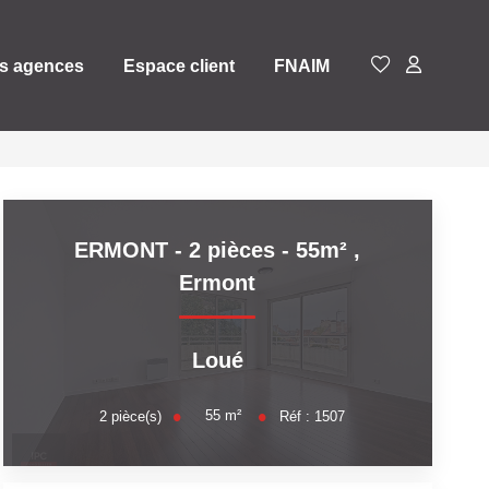
s agences
Espace client
FNAIM
ERMONT - 2 pièces - 55m²
,
Ermont
Loué
55
m²
2
pièce(s)
Réf :
1507