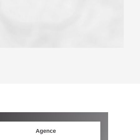
OYEN
'HABITATION
CE DE L'AÉROPORT :
 ET CRÈCHES
Agence