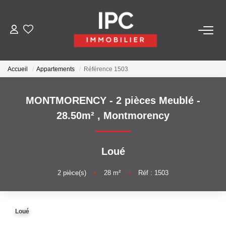
ACHETER
Accueil
Appartements
Référence 1503
VENDRE
MONTMORENCY - 2 pièces Meublé -
LOUER
28.50m²
,
Montmorency
GÉRER
Loué
LES AGENCES
2
pièce(s)
•
28
m²
•
Réf : 1503
Qui Sommes-Nous
Loué
Nos Équipes