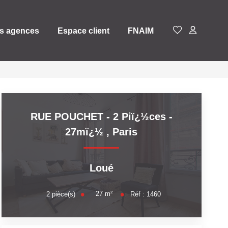
s agences
Espace client
FNAIM
RUE POUCHET - 2 Piï¿½ces -
27mï¿½
,
Paris
Loué
27
m²
2
pièce(s)
Réf :
1460