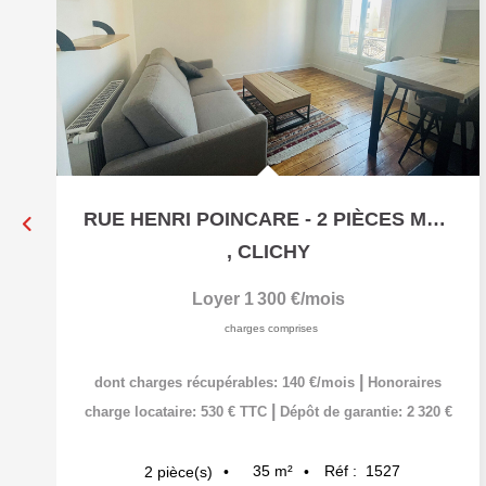
RUE HENRI POINCARE - 2 PIÈCES MEUBLÉ - 35 M²
,
CLICHY
Loyer 1 300 €/mois
charges comprises
|
dont charges récupérables: 140 €/mois
Honoraires
|
charge locataire: 530 € TTC
Dépôt de garantie: 2 320 €
35
m²
Réf :
1527
2
pièce(s)