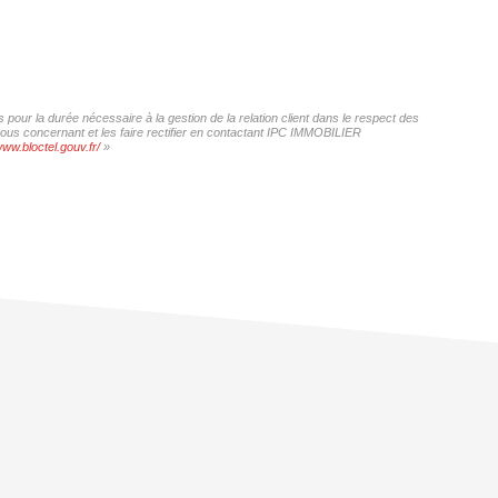
our la durée nécessaire à la gestion de la relation client dans le respect des
 vous concernant et les faire rectifier en contactant IPC IMMOBILIER
www.bloctel.gouv.fr/
»