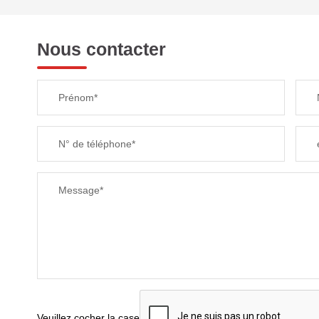
REVENU MENSUEL PAR MÉNAGE
Nous contacter
TAXE FONCIÈRE
Prénom*
SUPERFICIE :
N° de téléphone*
RESTAURANTS ET CAFÉS
Message*
Veuillez cocher la case