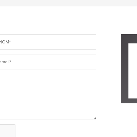
TAUX DE PROPRIÉTAIRES
TAUX D
PART DES MÉNAGES SANS VOITURE
DISTAN
NOM*
RÉSULTATS DES LYCÉES
ECOLES
email*
COMMERCES
MÉDEC