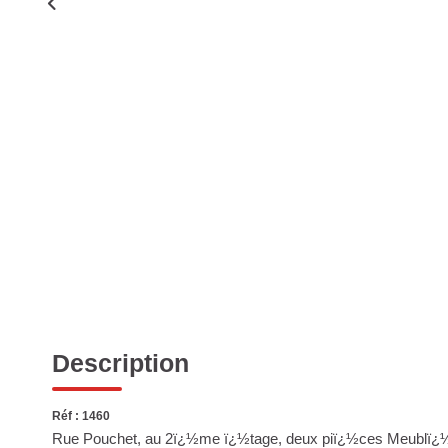
Description
Réf : 1460
Rue Pouchet, au 2ï¿½me ï¿½tage, deux piï¿½ces Meublï¿½