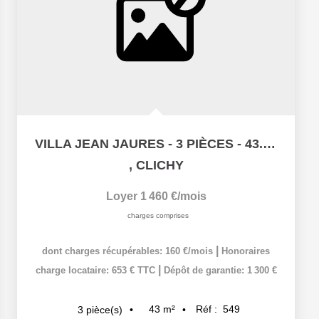
VILLA JEAN JAURES - 3 PIÈCES - 43.13M²
,
CLICHY
Loyer 1 460 €/mois
charges comprises
|
dont charges récupérables: 160 €/mois
Honoraires
|
charge locataire: 653 € TTC
Dépôt de garantie: 1 300 €
43
m²
Réf :
549
3
pièce(s)