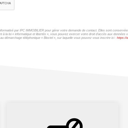
r informatisé par IPC IMMOBILIER pour gérer votre demande de contact. Elles sont conservées p
t à la loi « informatique et libertés », vous pouvez exercer votre droit d'accès aux données
 au démarchage téléphonique « Bloctel », sur laquelle vous pouvez vous inscrire ici :
https://