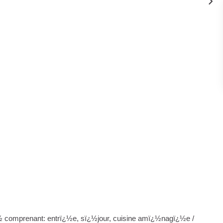
 comprenant: entrï¿½e, sï¿½jour, cuisine amï¿½nagï¿½e /