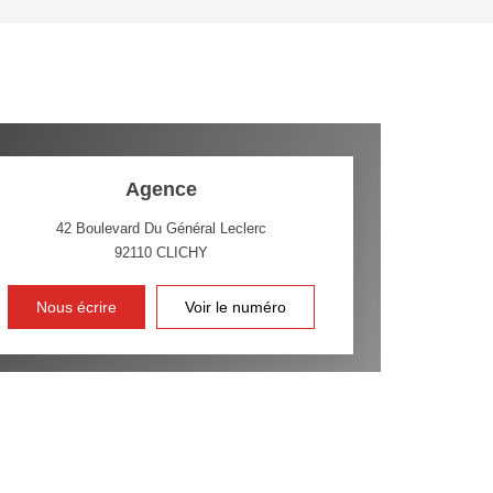
'HABITATION
CE DE L'AÉROPORT :
 ET CRÈCHES
Agence
42 Boulevard Du Général Leclerc
92110
CLICHY
INS
Nous écrire
Voir le numéro