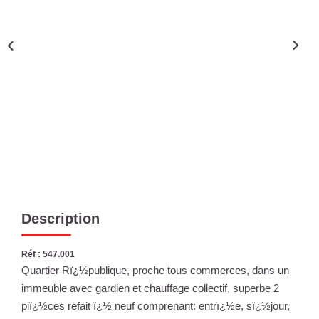
Nous Rejoindre
Nos Actualités
ESPACE CLIENT
FNAIM
Description
Réf : 547.001
Quartier Rï¿½publique, proche tous commerces, dans un
immeuble avec gardien et chauffage collectif, superbe 2
piï¿½ces refait ï¿½ neuf comprenant: entrï¿½e, sï¿½jour,