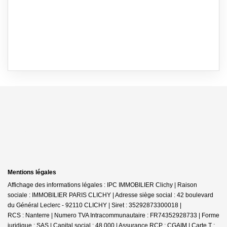
Mentions légales
Affichage des informations légales : IPC IMMOBILIER Clichy | Raison
sociale : IMMOBILIER PARIS CLICHY | Adresse siège social : 42 boulevard
du Général Leclerc - 92110 CLICHY | Siret : 35292873300018 |
RCS : Nanterre | Numero TVA Intracommunautaire : FR74352928733 | Forme
juridique : SAS | Capital social : 48 000 | Assurance RCP : CGAIM |
Carte T :