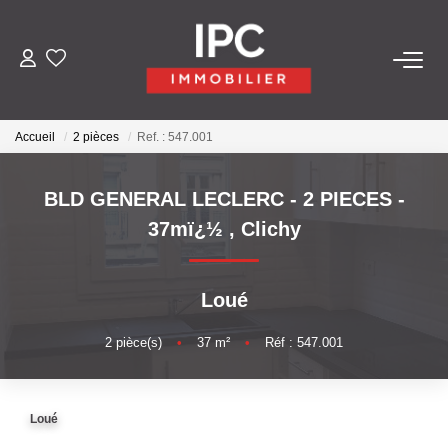
ACHETER
Accueil
2 pièces
Ref. : 547.001
VENDRE
BLD GENERAL LECLERC - 2 PIECES -
LOUER
37mï¿½
,
Clichy
GÉRER
Loué
LES AGENCES
2
pièce(s)
•
37
m²
•
Réf : 547.001
Qui Sommes-Nous
Loué
Nos Équipes