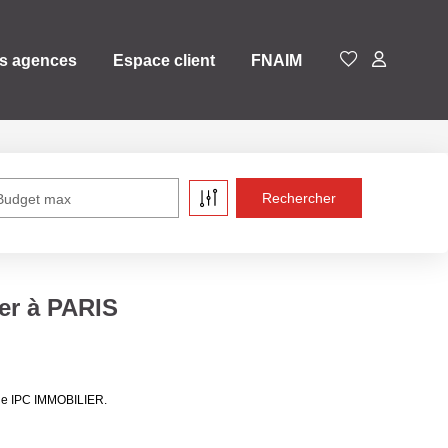
s agences
Espace client
FNAIM
Budget max
er à PARIS
 de IPC IMMOBILIER.