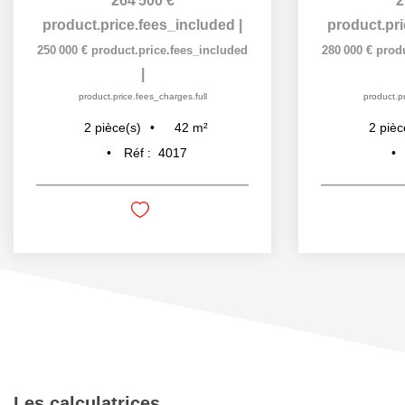
264 500 €
2
product.price.fees_included
|
product.pr
250 000 €
product.price.fees_included
280 000 €
prod
|
product.price.fees_charges.full
product.pr
42
m²
2
pièce(s)
2
pièc
Réf :
4017
Les calculatrices