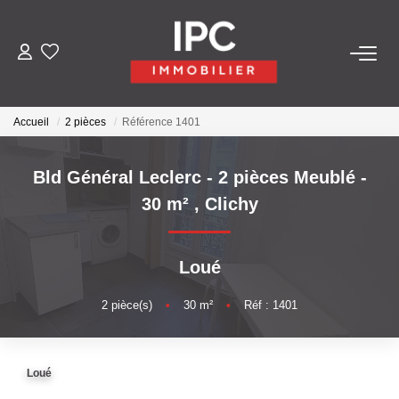
ACHETER
Accueil
2 pièces
Référence 1401
VENDRE
Bld Général Leclerc - 2 pièces Meublé -
LOUER
30 m²
,
Clichy
GÉRER
Loué
LES AGENCES
2
pièce(s)
•
30
m²
•
Réf : 1401
Qui Sommes-Nous
Loué
Nos Équipes