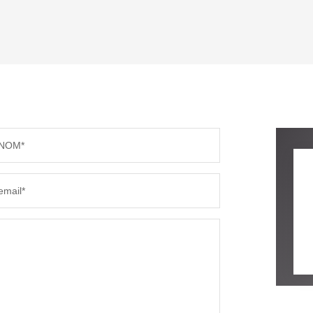
ENFANTS ET ADOLESCENTS
AGE M
TAUX DE PROPRIÉTAIRES
TAUX D
PART DES MÉNAGES SANS VOITURE
DISTAN
NOM*
RÉSULTATS DES LYCÉES
ECOLES
email*
COMMERCES
MÉDEC