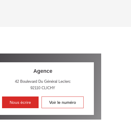
OYEN
'HABITATION
CE DE L'AÉROPORT :
 ET CRÈCHES
Agence
42 Boulevard Du Général Leclerc
92110
CLICHY
INS
Nous écrire
Voir le numéro