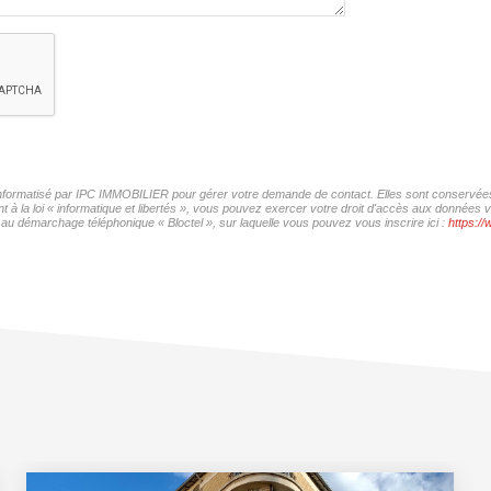
r informatisé par IPC IMMOBILIER pour gérer votre demande de contact. Elles sont conservées p
t à la loi « informatique et libertés », vous pouvez exercer votre droit d'accès aux données
 au démarchage téléphonique « Bloctel », sur laquelle vous pouvez vous inscrire ici :
https://