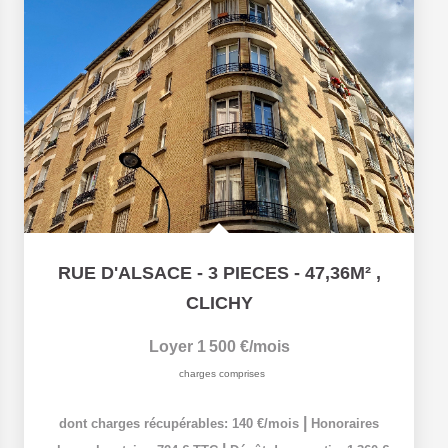
RUE D'ALSACE - 3 PIECES - 47,36M²
,
CLICHY
Loyer 1 500 €/mois
charges comprises
|
dont charges récupérables: 140 €/mois
Honoraires