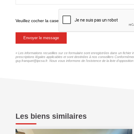
Veuillez cocher la case
Envoyer le message
« Les informations recueillies sur ce formulaire sont enregistrées dans un fichie
prescriptions légales applicables et sont destinées à nos conseillers Conformémen
guy.franquet@ipcsa.fr. Nous vous informons de l'existence de la liste d'opposition
Les biens similaires