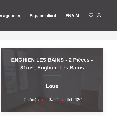
s agences
Espace client
FNAIM
ENGHIEN LES BAINS - 2 Pièces -
31m²
,
Enghien Les Bains
Loué
31
m²
2
pièce(s)
Réf :
1244