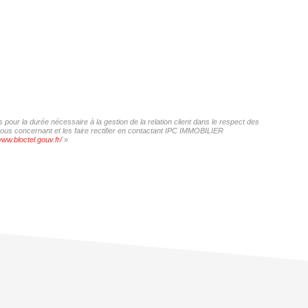
our la durée nécessaire à la gestion de la relation client dans le respect des
 vous concernant et les faire rectifier en contactant IPC IMMOBILIER
www.bloctel.gouv.fr/
»