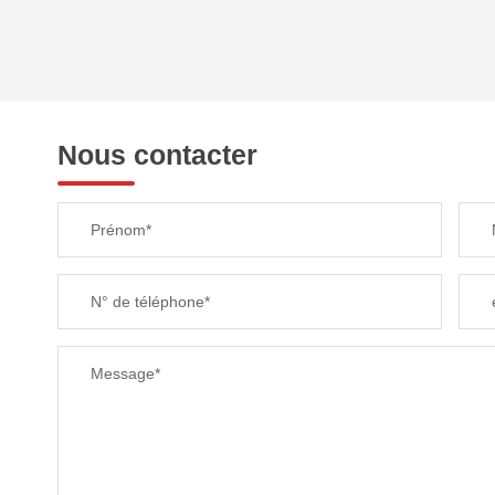
DENSITÉ DE POPULATION
REVENU MENSUEL PAR MÉNAGE
Nous contacter
TAXE FONCIÈRE
Prénom*
SUPERFICIE :
N° de téléphone*
RESTAURANTS ET CAFÉS
Message*