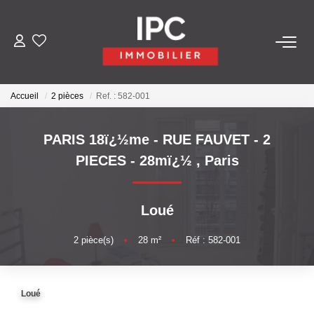
ACHETER
Accueil
2 pièces
Ref. : 582-001
VENDRE
PARIS 18ï¿½me - RUE FAUVET - 2
LOUER
PIECES - 28mï¿½
,
Paris
GÉRER
Loué
LES AGENCES
2
pièce(s)
•
28
m²
•
Réf : 582-001
Qui Sommes-Nous
Loué
Nos Équipes