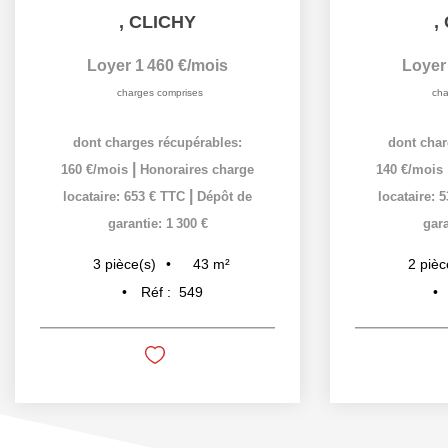
,
CLICHY
,
Loyer 1 460 €/mois
Loyer
charges comprises
cha
dont charges récupérables:
dont char
|
160 €/mois
Honoraires charge
140 €/mois
|
locataire: 653 € TTC
Dépôt de
locataire: 
garantie: 1 300 €
gara
43
m²
3
pièce(s)
2
pièc
Réf :
549