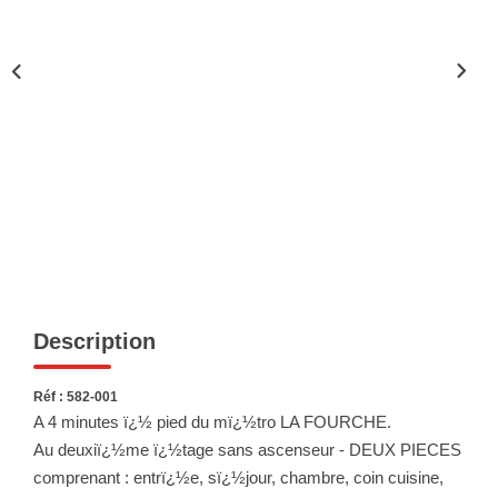
Nous Rejoindre
Nos Actualités
ESPACE CLIENT
FNAIM
Description
Réf : 582-001
A 4 minutes ï¿½ pied du mï¿½tro LA FOURCHE.
Au deuxiï¿½me ï¿½tage sans ascenseur - DEUX PIECES
comprenant : entrï¿½e, sï¿½jour, chambre, coin cuisine,