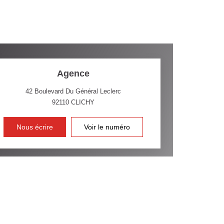
CE DE L'AÉROPORT :
 ET CRÈCHES
Agence
42 Boulevard Du Général Leclerc
92110
CLICHY
INS
Nous écrire
Voir le numéro