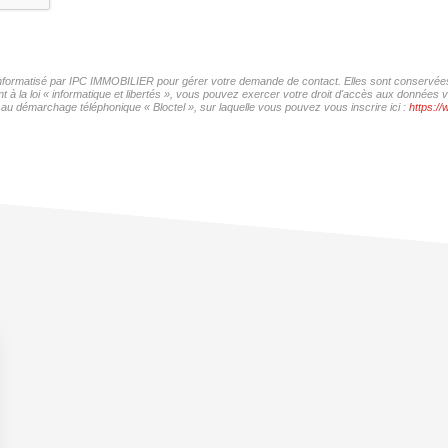
r informatisé par IPC IMMOBILIER pour gérer votre demande de contact. Elles sont conservées p
t à la loi « informatique et libertés », vous pouvez exercer votre droit d'accès aux données
 au démarchage téléphonique « Bloctel », sur laquelle vous pouvez vous inscrire ici :
https://