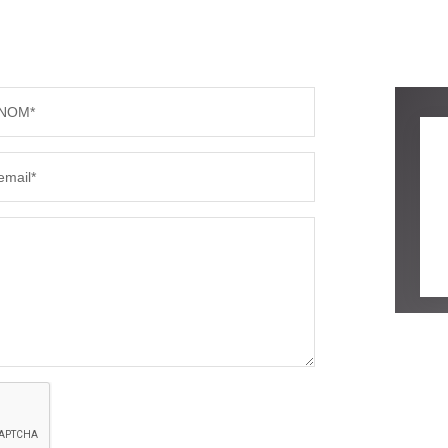
PART DES MÉNAGES SANS VOITURE
DISTAN
NOM*
RÉSULTATS DES LYCÉES
ECOLES
email*
COMMERCES
MÉDEC