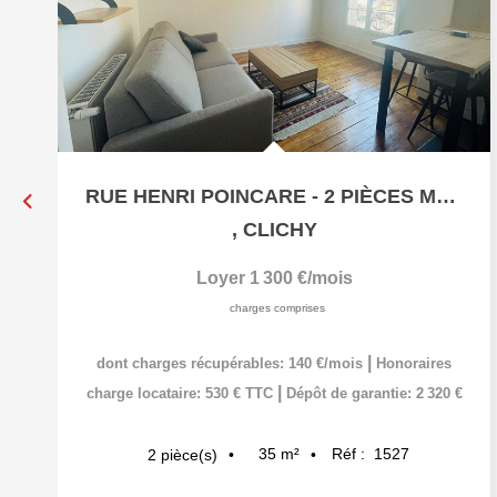
RUE HENRI POINCARE - 2 PIÈCES MEUBLÉ - 35 M²
,
CLICHY
Loyer 1 300 €/mois
charges comprises
|
dont charges récupérables: 140 €/mois
Honoraires
|
charge locataire: 530 € TTC
Dépôt de garantie: 2 320 €
35
m²
Réf :
1527
2
pièce(s)