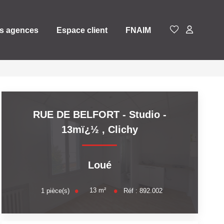
s agences
Espace client
FNAIM
RUE DE BELFORT - Studio -
13mï¿½
,
Clichy
Loué
13
m²
1
pièce(s)
Réf :
892.002