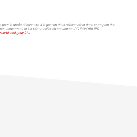
our la durée nécessaire à la gestion de la relation client dans le respect des
 vous concernant et les faire rectifier en contactant IPC IMMOBILIER
www.bloctel.gouv.fr/
»