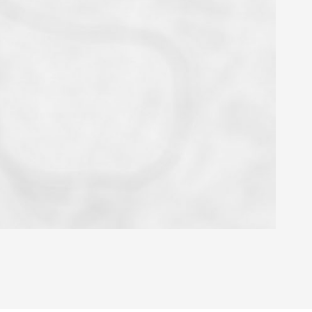
OYEN
'HABITATION