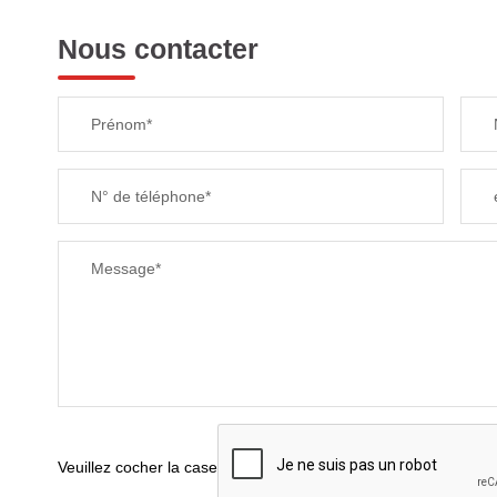
Nous contacter
TAXE FONCIÈRE
Prénom*
SUPERFICIE :
N° de téléphone*
RESTAURANTS ET CAFÉS
Message*
Veuillez cocher la case