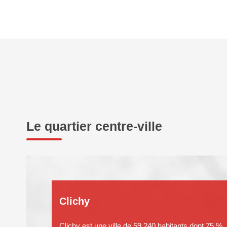
Le quartier centre-ville
Clichy
Clichy est une ville de 59 240 habitants dont 75 %