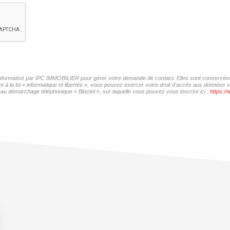
r informatisé par IPC IMMOBILIER pour gérer votre demande de contact. Elles sont conservées p
t à la loi « informatique et libertés », vous pouvez exercer votre droit d'accès aux données
 au démarchage téléphonique « Bloctel », sur laquelle vous pouvez vous inscrire ici :
https://