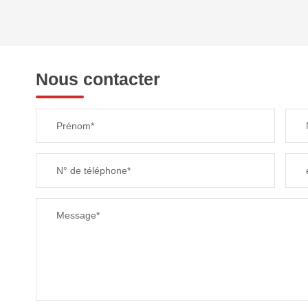
REVENU MENSUEL PAR MÉNAGE
Nous contacter
TAXE FONCIÈRE
Prénom*
SUPERFICIE :
N° de téléphone*
RESTAURANTS ET CAFÉS
Message*