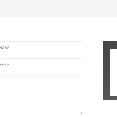
TAUX DE PROPRIÉTAIRES
TAUX D
PART DES MÉNAGES SANS VOITURE
DISTAN
NOM*
RÉSULTATS DES LYCÉES
ECOLES
email*
COMMERCES
MÉDEC