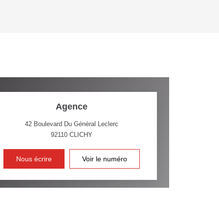
'HABITATION
CE DE L'AÉROPORT :
 ET CRÈCHES
Agence
42 Boulevard Du Général Leclerc
92110
CLICHY
INS
Nous écrire
Voir le numéro