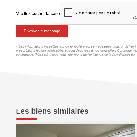
Veuillez cocher la case
Envoyer le message
« Les informations recueillies sur ce formulaire sont enregistrées dans un fichie
prescriptions légales applicables et sont destinées à nos conseillers Conformémen
guy.franquet@ipcsa.fr. Nous vous informons de l'existence de la liste d'opposition
Les biens similaires