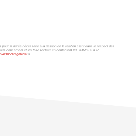
our la durée nécessaire à la gestion de la relation client dans le respect des
 vous concernant et les faire rectifier en contactant IPC IMMOBILIER
www.bloctel.gouv.fr/
»