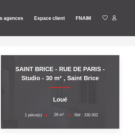
s agences
Espace client
FNAIM
SAINT BRICE - RUE DE PARIS -
Studio - 30 m²
,
Saint Brice
Loué
29
m²
1
pièce(s)
Réf :
330.002