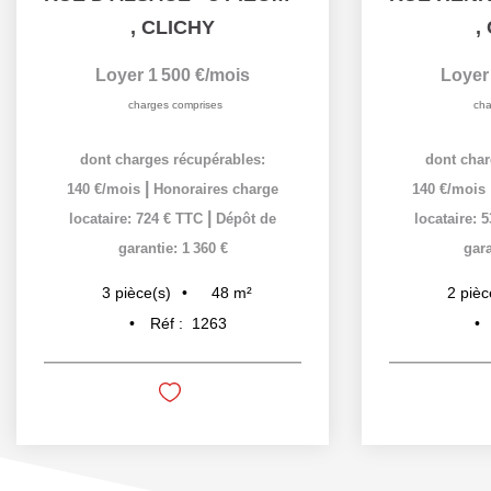
,
CLICHY
,
Loyer 1 500 €/mois
Loyer
charges comprises
cha
dont charges récupérables:
dont char
|
140 €/mois
Honoraires charge
140 €/mois
|
locataire: 724 € TTC
Dépôt de
locataire: 
garantie: 1 360 €
gara
48
m²
3
pièce(s)
2
pièc
Réf :
1263