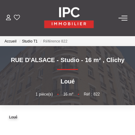
ACHETER
Accueil
Studio T1
Référence 822
VENDRE
RUE D'ALSACE - Studio - 16 m²
,
Clichy
LOUER
Loué
GÉRER
1
pièce(s)
•
16
m²
•
Réf : 822
LES AGENCES
Qui Sommes-Nous
Loué
Nos Équipes