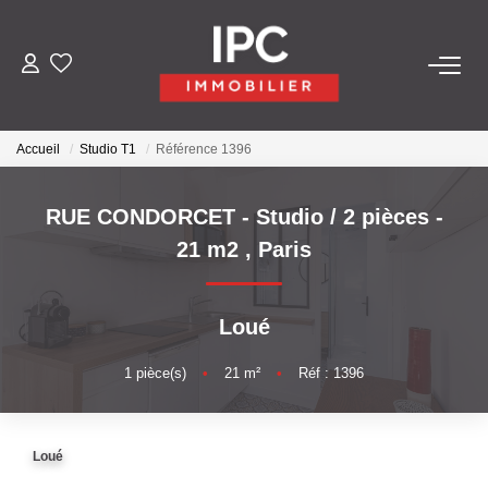
ACHETER
Accueil
Studio T1
Référence 1396
VENDRE
RUE CONDORCET - Studio / 2 pièces -
LOUER
21 m2
,
Paris
GÉRER
Loué
LES AGENCES
1
pièce(s)
•
21
m²
•
Réf : 1396
Qui Sommes-Nous
Loué
Nos Équipes