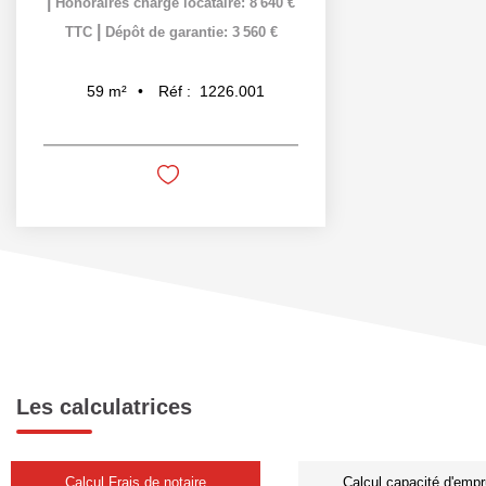
|
Honoraires charge locataire: 8 640 €
|
TTC
Dépôt de garantie: 3 560 €
Réf :
1226.001
59
m²
Les calculatrices
Calcul Frais de notaire
Calcul capacité d'empr