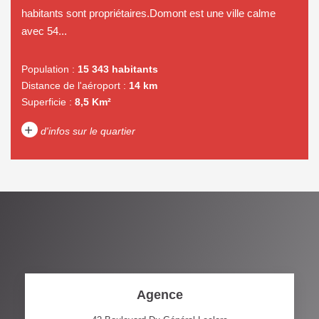
habitants sont propriétaires.Domont est une ville calme
avec 54...
Population :
15 343 habitants
Distance de l'aéroport :
14 km
Superficie :
8,5 Km²
+
d'infos sur le quartier
DENSITÉ DE POPULATION
ENFANTS ET ADOLESCENTS
AGE MOYEN
REVENU MENSUEL PAR
MÉNAGE
TAUX DE PROPRIÉTAIRES
TAUX D'HABITATION
Agence
TAXE FONCIÈRE
PART DES MÉNAGES SANS
VOITURE