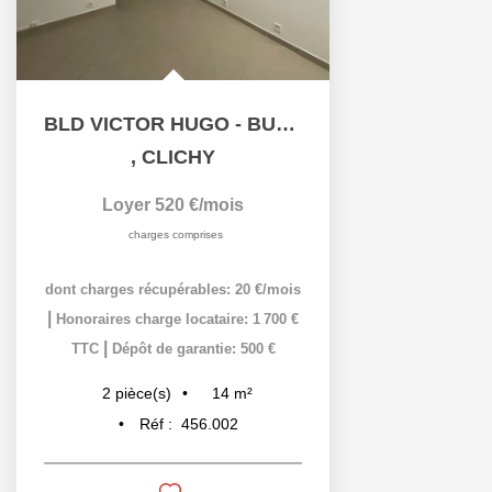
BLD VICTOR HUGO - BUREAUX - 14M²
,
CLICHY
Loyer 520 €/mois
charges comprises
dont charges récupérables: 20 €/mois
|
Honoraires charge locataire: 1 700 €
|
TTC
Dépôt de garantie: 500 €
14
m²
2
pièce(s)
Réf :
456.002