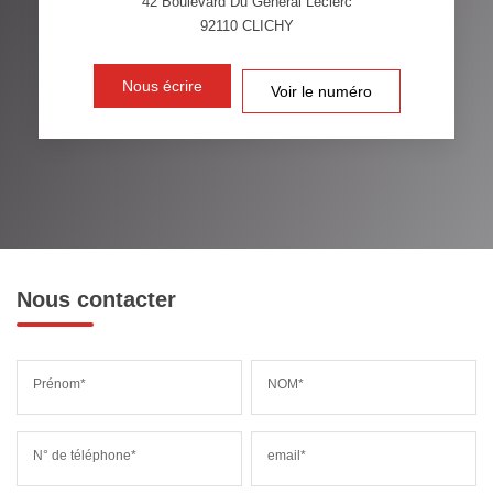
42 Boulevard Du Général Leclerc
92110
CLICHY
DISTANCE DE L'AÉROPORT :
SUPERFICIE :
Nous écrire
Voir le numéro
RÉSULTATS DES LYCÉES
ECOLES ET CRÈCHES
RESTAURANTS ET CAFÉS
COMMERCES
MÉDECINS
Nous contacter
Prénom*
NOM*
N° de téléphone*
email*