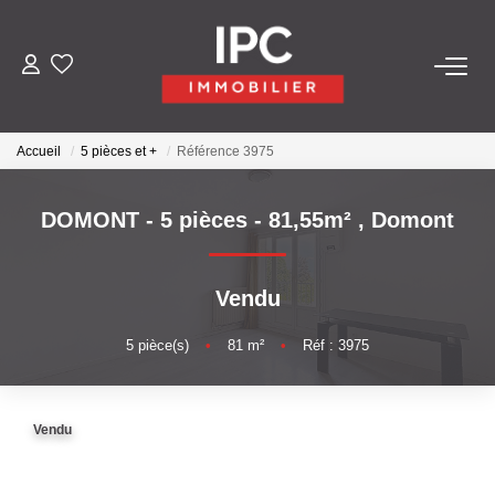
ACHETER
Accueil
5 pièces et +
Référence 3975
VENDRE
DOMONT - 5 pièces - 81,55m²
,
Domont
LOUER
Vendu
GÉRER
5
pièce(s)
•
81
m²
•
Réf : 3975
LES AGENCES
Qui Sommes-Nous
Vendu
Nos Équipes