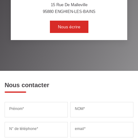
VOITURE
15 Rue De Malleville
95880
ENGHIEN-LES-BAINS
DISTANCE DE L'AÉROPORT :
SUPERFICIE :
Nous écrire
RÉSULTATS DES LYCÉES
ECOLES ET CRÈCHES
RESTAURANTS ET CAFÉS
COMMERCES
MÉDECINS
Nous contacter
Prénom*
NOM*
N° de téléphone*
email*