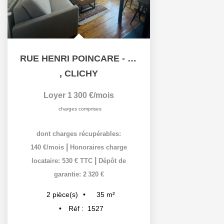
RUE HENRI POINCARE - 2 PIÈCES MEUBLÉ - 35 M²
,
CLICHY
Loyer 1 300 €/mois
charges comprises
dont charges récupérables:
|
140 €/mois
Honoraires charge
|
locataire: 530 € TTC
Dépôt de
garantie: 2 320 €
35
m²
2
pièce(s)
Réf :
1527