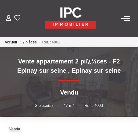
ACHETER
Accueil
2 pièces
Ref. : 4003
VENDRE
Vente appartement 2 piï¿½ces - F2
LOUER
Epinay sur seine
,
Epinay sur seine
GÉRER
Vendu
LES AGENCES
2
pièce(s)
•
47
m²
•
Réf : 4003
Qui Sommes-Nous
Vendu
Nos Équipes