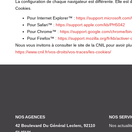
La configuration de chaque navigateur est différente. Elle est
Cookies.
Pour Internet Explorer™ :
https://support.microsoft.co
Pour Safari™ :
https://support.apple.com/kb/PH5042
Pour Chrome™ :
https://support.google.com/chrome/b
Pour Firefox™ :
https://support.mozilla.org/fr/kb/activer
Nous vous invitons à consulter le site de la CNIL pour avoir p
https://www.cnil.fr/vos-droits/vos-traces/les-cookies/
NOS AGENCES
NOS SERVI
42 Boulevard Du Général Leclerc, 92110
Nos actualit