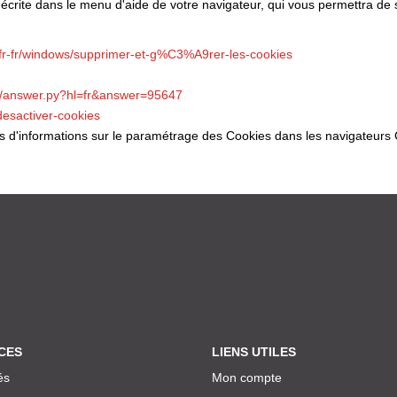
 décrite dans le menu d'aide de votre navigateur, qui vous permettra de
m/fr-fr/windows/supprimer-et-g%C3%A9rer-les-cookies
in/answer.py?hl=fr&answer=95647
-desactiver-cookies
lus d'informations sur le paramétrage des Cookies dans les navigateurs 
CES
LIENS UTILES
és
Mon compte